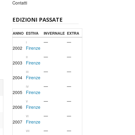
Contatti
EDIZIONI PASSATE
ANNO
ESTIVA
INVERNALE
EXTRA
—
—
I
2002
Firenze
—
—
II
2003
Firenze
—
—
III
2004
Firenze
—
—
IV
2005
Firenze
—
—
V
2006
Firenze
—
—
VI
2007
Firenze
—
—
VII