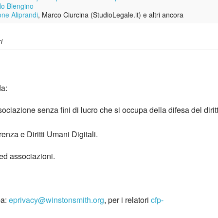
lo Blengino
ne Aliprandi
, Marco Ciurcina (StudioLegale.it) e altri ancora
i
da:
ociazione senza fini di lucro che si occupa della difesa del dirit
enza e Diritti Umani Digitali.
 ed associazioni.
pa:
eprivacy@winstonsmith.org
, per i relatori
cfp-