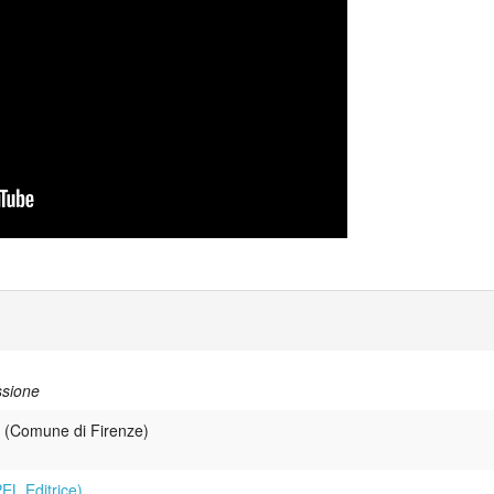
ssione
(Comune di Firenze)
EL Editrice)