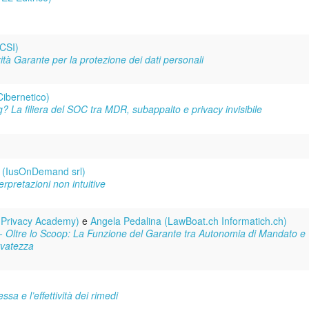
CSI)
ità Garante per la protezione dei dati personali
Cibernetico)
og? La filiera del SOC tra MDR, subappalto e privacy invisibile
o (IusOnDemand srl)
erpretazioni non intuitive
(Privacy Academy)
e
Angela Pedalina (LawBoat.ch Informatich.ch)
a - Oltre lo Scoop: La Funzione del Garante tra Autonomia di Mandato e
rvatezza
sa e l’effettività dei rimedi