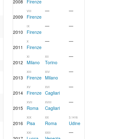
2008
Firenze
—
—
VIII
2009
Firenze
—
—
IX
2010
Firenze
—
—
X
2011
Firenze
—
XI
XII
2012
Milano
Torino
—
XIII
XIV
2013
Firenze
Milano
—
XV
XVI
2014
Firenze
Cagliari
—
XVII
XVIII
2015
Roma
Cagliari
XIX
XX
3.1416
2016
Pisa
Roma
Udine
—
XXI
XXII
2017
Lucca
Venezia