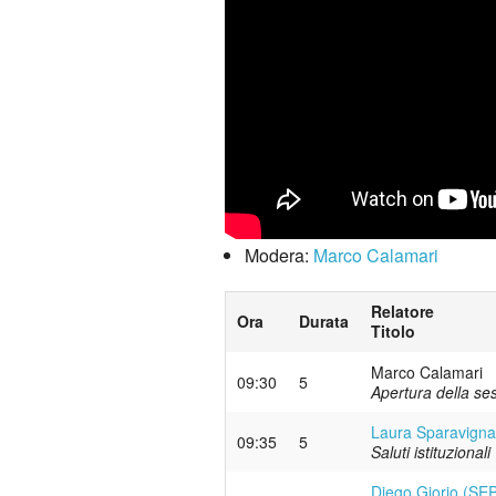
Modera:
Marco Calamari
Relatore
Ora
Durata
Titolo
Marco Calamari
09:30
5
Apertura della se
Laura Sparavigna
09:35
5
Saluti istituzionali
Diego Giorio (SEP