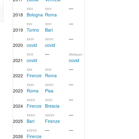
—
XXIII
XXIV
2018
Bologna
Roma
—
XXV
XXVI
2019
Torino
Bari
—
XXVII
XXVIII
2020
covid
covid
—
XXIX
29e3quarti
2021
covid
covid
—
XXX
XXXI
2022
Firenze
Roma
—
XXXII
XXXIII
2023
Roma
Pisa
—
XXXIV
XXXV
2024
Firenze
Brescia
—
XXXVI
XXXVII
2025
Bari
Firenze
—
—
XXXVIII
2026
Firenze