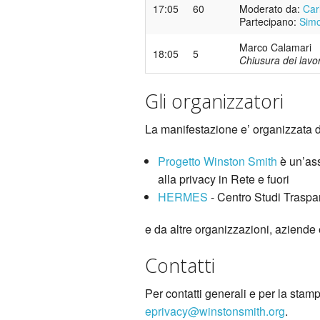
17:05
60
Moderato da:
Car
Partecipano:
Simo
Marco Calamari
18:05
5
Chiusura dei lavor
Gli organizzatori
La manifestazione e’ organizzata 
Progetto Winston Smith
è un’ass
alla privacy in Rete e fuori
HERMES
- Centro Studi Traspar
e da altre organizzazioni, aziende
Contatti
Per contatti generali e per la stam
eprivacy@winstonsmith.org
.