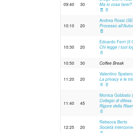
09:40
30
Ma io cosa farei?
🧾
📄
Andrea Rossi (SE
10:10
20
Processo all'Autor
🧾
Edoardo Ferri (Il 
10:30
20
Chi legge i tuoi l
📄
10:50
30
Coffee Break
Valentino Spatar
11:20
20
La privacy e le int
📄
📄
Monica Gobbato 
Collegio di difes
11:40
45
Rigore della Rise
📄
Rebecca Berto
12:25
20
Società interconnes
📄