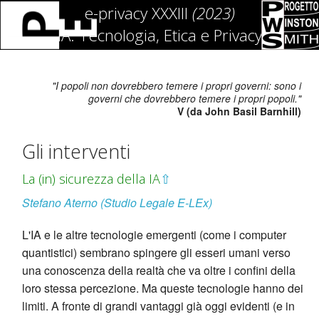
e-privacy XXXIII
(2023)
IA: Tecnologia, Etica e Privacy
"I popoli non dovrebbero temere i propri governi: sono i
governi che dovrebbero temere i propri popoli."
V (da John Basil Barnhill)
Gli interventi
La (in) sicurezza della IA
⇧
Stefano Aterno (Studio Legale E-LEx)
L'IA e le altre tecnologie emergenti (come i computer
quantistici) sembrano spingere gli esseri umani verso
una conoscenza della realtà che va oltre i confini della
loro stessa percezione. Ma queste tecnologie hanno dei
limiti. A fronte di grandi vantaggi già oggi evidenti (e in