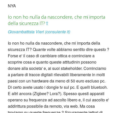
NYA
Io non ho nulla da nascondere, che mi importa
della sicurezza IT?
⇧
Giovambattista Vieri (consulente it)
Io non ho nulla da nascondere, che mi importa della
sicurezza IT? Quante volte abbiamo sentito dire questo ?
Forse e' il caso di cambiare ottica e cominciare a
scoprire cosa e quanto queste attitudinin possono
donare alla societa' e, ai suoi stakeholder. Cominciamo
a parlare di tracce digitali rilevabili liberamente in molti
paesi con un hardware da meno di 50 euro escluso pc.
Di certo avete usato i dongle tv sul pc. E quelli bluetooh.
E altri ancora (Zigbee? Lora?). Spesso questi apparati
operano su frequenze ad ascolto libero e, il cui ascolto e'
addirittura possibile da remoto, via web. Ma cosa
troviamo su queste frequenze ? Sicuramente lettori di