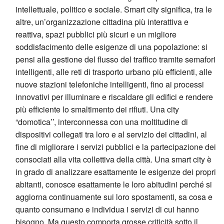
intellettuale, politico e sociale. Smart city significa, tra le
altre, un’organizzazione cittadina più interattiva e
reattiva, spazi pubblici più sicuri e un migliore
soddisfacimento delle esigenze di una popolazione: si
pensi alla gestione del flusso del traffico tramite semafori
intelligenti, alle reti di trasporto urbano più efficienti, alle
nuove stazioni telefoniche intelligenti, fino ai processi
innovativi per illuminare e riscaldare gli edifici e rendere
più efficiente lo smaltimento dei rifiuti. Una city
“domotica’’, interconnessa con una moltitudine di
dispositivi collegati tra loro e al servizio dei cittadini, al
fine di migliorare i servizi pubblici e la partecipazione dei
consociati alla vita collettiva della città. Una smart city è
in grado di analizzare esattamente le esigenze dei propri
abitanti, conosce esattamente le loro abitudini perché si
aggiorna continuamente sui loro spostamenti, sa cosa e
quanto consumano e individua i servizi di cui hanno
bisogno. Ma questo comporta grosse criticità sotto il